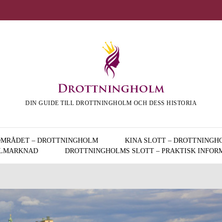
DIN GUIDE TILL DROTTNINGHOLM OCH DESS HISTORIA
OMRÅDET – DROTTNINGHOLM
KINA SLOTT – DROTTNINGH
ULMARKNAD
DROTTNINGHOLMS SLOTT – PRAKTISK INFOR