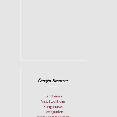
Övriga Resurser
Sandhamn
Visit Stockholm
Kungahuset
Slottsguiden
Amsterdamguiden.nu