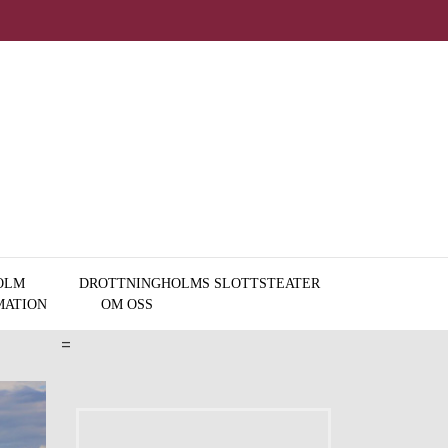
OLM
DROTTNINGHOLMS SLOTTSTEATER
MATION
OM OSS
=