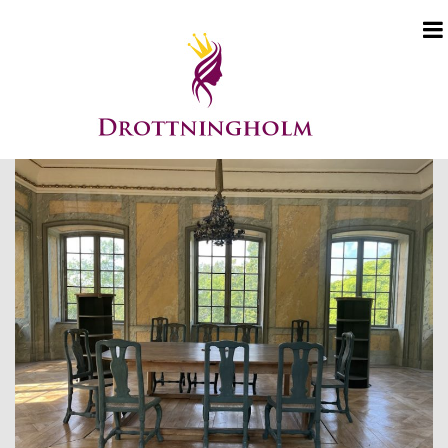
N
a
v
i
g
a
t
i
o
n