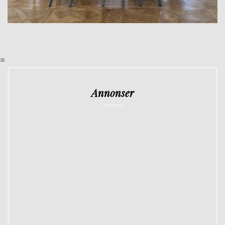
=
Annonser